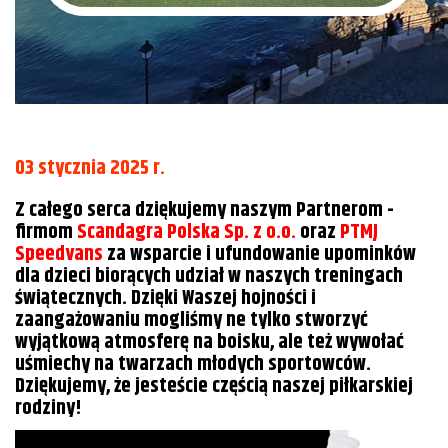
03 stycznia 2025 r.
Z całego serca dziękujemy naszym Partnerom -
firmom
Scandagra Polska Sp. z o.o.
oraz
PTMJ
Speedvans
za wsparcie i ufundowanie upominków
dla dzieci biorących udział w naszych treningach
świątecznych. Dzięki Waszej hojności i
zaangażowaniu mogliśmy ne tylko stworzyć
wyjątkową atmosferę na boisku, ale też wywołać
uśmiechy na twarzach młodych sportowców.
Dziękujemy, że jesteście częścią naszej piłkarskiej
rodziny!