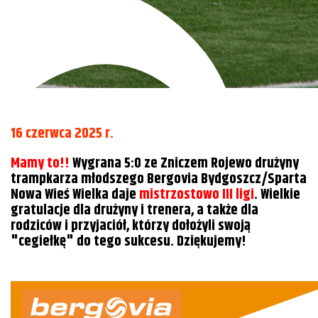
16 czerwca 2025 r.
Mamy to!!
Wygrana 5:0 ze Zniczem Rojewo drużyny
trampkarza młodszego Bergovia Bydgoszcz/Sparta
Nowa Wieś Wielka daje
mistrzostowo III ligi
. Wielkie
gratulacje dla drużyny i trenera, a także dla
rodziców i przyjaciół, którzy dołożyli swoją
"cegiełkę" do tego sukcesu. Dziękujemy!