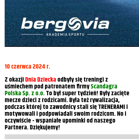
10 czerwca 2024 r.
Z okazji
Dnia Dziecka
odbyły się treningi z
uśmiechem pod patronatem firmy
Scandagra
Polska Sp. z o.o.
To był super tydzień! Były zacięte
mecze dzieci z rodzicami. Była też rywalizacja,
podczas której to zawodnicy stali się TRENERAMI i
motywowali i podpowiadali swoim rodzicom. No i
oczywiście - wspaniałe upominki od naszego
Partnera. Dziękujemy!