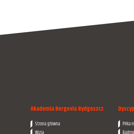
Akademia Bergovia Bydgoszcz
Dyscyp
Strona główna
Piłka 
Wizja
Badmi