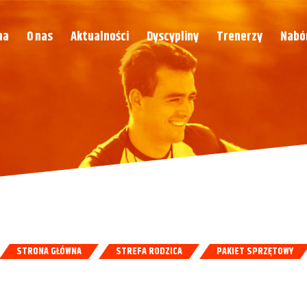
na
O nas
Aktualności
Dyscypliny
Trenerzy
Nabó
STRONA GŁÓWNA
STREFA RODZICA
PAKIET SPRZĘTOWY