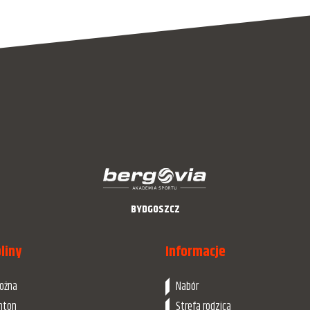
BYDGOSZCZ
liny
Informacje
nożna
Nabór
nton
Strefa rodzica