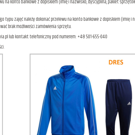
wu na konto bankowe z dopiskiem (imię i nazwisko, dyscyplina, pakiet sprzętow
ego typu zajęć należy dokonać przelewu na konto bankowe z dopiskiem (imię i na
wać brak możliwości zamówienia sprzętu.
ia.pl lub kontakt telefoniczny pod numerem: +48 501-655-040
ci.