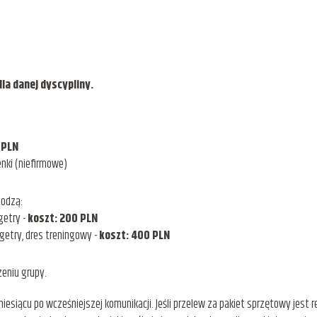
la danej dyscypliny.
 PLN
nki (niefirmowe)
hodzą:
getry -
koszt: 200 PLN
getry, dres treningowy -
koszt: 400 PLN
zeniu grupy.
esiącu po wcześniejszej komunikacji. Jeśli przelew za pakiet sprzętowy jest 