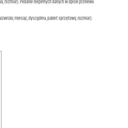
y, rozmiar). Podanie niepełnych danych w opisie przelewu
zwisko, miesiąc, dyscyplina, pakiet sprzętowy, rozmiar).