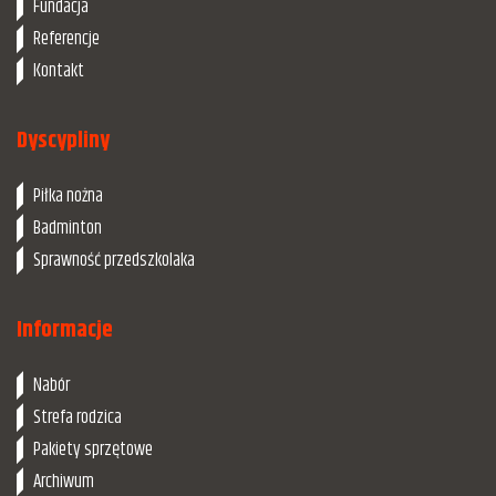
Fundacja
Referencje
Kontakt
Dyscypliny
Piłka nożna
Badminton
Sprawność przedszkolaka
Informacje
Nabór
Strefa rodzica
Pakiety sprzętowe
Archiwum