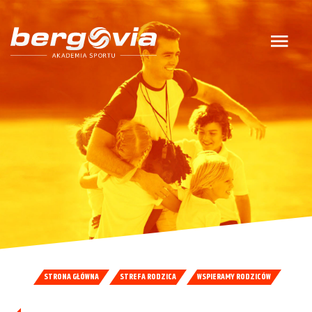
STRONA GŁÓWNA
STREFA RODZICA
WSPIERAMY RODZICÓW